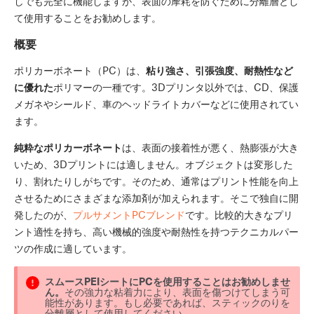
しでも完全に機能しますが、表面の摩耗を防ぐために分離層とし
て使用することをお勧めします。
概要
ポリカーボネート（PC）は、
粘り強さ、引張強度、耐熱性など
に優れた
ポリマーの一種です。3Dプリンタ以外では、CD、保護
メガネやシールド、車のヘッドライトカバーなどに使用されてい
ます。
純粋なポリカーボネート
は、表面の接着性が悪く、熱膨張が大き
いため、3Dプリントには適しません。オブジェクトは変形した
り、割れたりしがちです。そのため、通常はプリント性能を向上
させるためにさまざまな添加剤が加えられます。そこで独自に開
発したのが、
プルサメントPCブレンド
です。比較的大きなプリ
ント適性を持ち、高い機械的強度や耐熱性を持つテクニカルパー
ツの作成に適しています。
スムースPEIシートにPCを使用することはお勧めしませ
ん。
その強力な粘着力により、表面を傷つけてしまう可
能性があります。もし必要であれば、スティックのりを
分離層として使用してください。