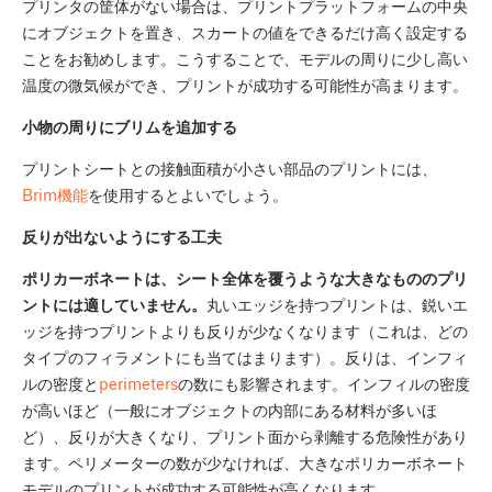
プリンタの筐体がない場合は、プリントプラットフォームの中央
にオブジェクトを置き、スカートの値をできるだけ高く設定する
ことをお勧めします。こうすることで、モデルの周りに少し高い
温度の微気候ができ、プリントが成功する可能性が高まります。
小物の周りにブリムを追加する
プリントシートとの接触面積が小さい部品のプリントには、
Brim機能
を使用するとよいでしょう。
反りが出ないようにする工夫
ポリカーボネートは、シート全体を覆うような大きなもののプリ
ントには適していません。
丸いエッジを持つプリントは、鋭いエ
ッジを持つプリントよりも反りが少なくなります（これは、どの
タイプのフィラメントにも当てはまります）。反りは、インフィ
ルの密度と
perimeters
の数にも影響されます。インフィルの密度
が高いほど（一般にオブジェクトの内部にある材料が多いほ
ど）、反りが大きくなり、プリント面から剥離する危険性があり
ます。ペリメーターの数が少なければ、大きなポリカーボネート
モデルのプリントが成功する可能性が高くなります。