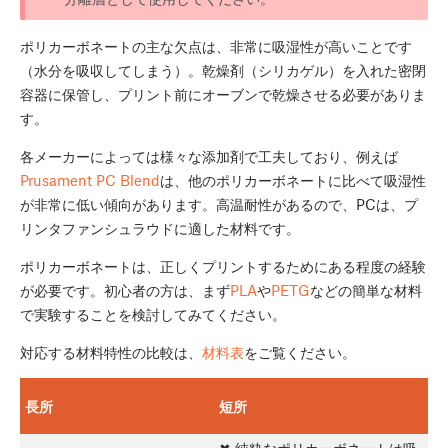
ポリカーボネートの主な欠点は、非常に吸湿性が高いことです
（水分を吸収してしまう）。乾燥剤（シリカゲル）を入れた密閉
容器に保管し、プリント前にオーブンで乾燥させる必要がありま
す。
各メーカーによっては様々な添加剤で工夫しており、例えば
Prusament PC Blend
は、他のポリカーボネートに比べて吸湿性
が非常に低い傾向があります。高温耐性があるので、PCは、プ
リンタファンシュラウドに適した材料です。
ポリカーボネートは、正しくプリントするためにある程度の経験
が必要です。初心者の方は、まず
PLA
や
PETG
などの簡単な材料
で実験することを検討してみてください。
対応する材料特性の比較は、
材料表
をご覧ください。
長所
短所
✖ 純粋なポリカーボネートは吸