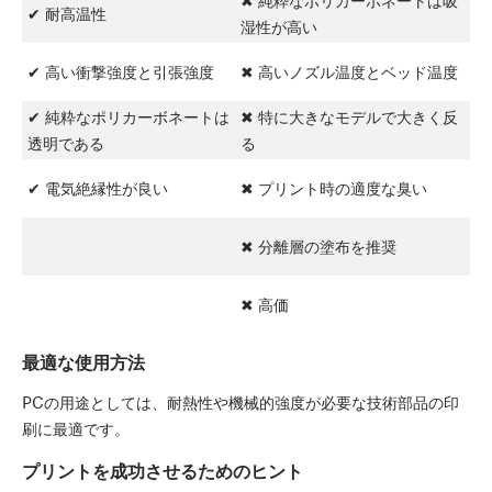
✔ 耐高温性
湿性が高い
✔ 高い衝撃強度と引張強度
✖ 高いノズル温度とベッド温度
✔ 純粋なポリカーボネートは
✖ 特に大きなモデルで大きく反
透明である
る
✔ 電気絶縁性が良い
✖ プリント時の適度な臭い
✖ 分離層の塗布を推奨
✖ 高価
最適な使用方法
PCの用途としては、耐熱性や機械的強度が必要な技術部品の印
刷に最適です。
プリントを成功させるためのヒント