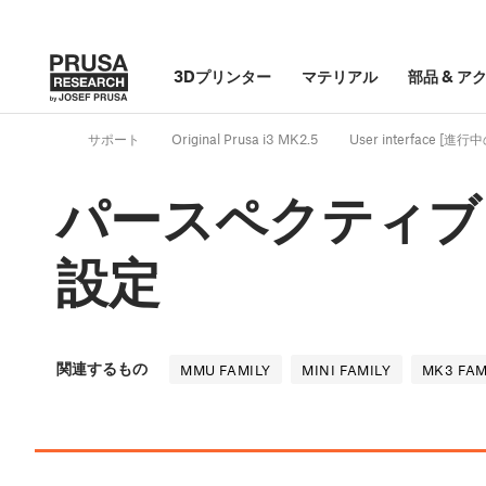
3Dプリンター
マテリアル
部品
&
ア
サポート
Original Prusa i3 MK2.5
User interface [進
パースペクティブ
設定
関連するもの
MMU FAMILY
MINI FAMILY
MK3 FAM