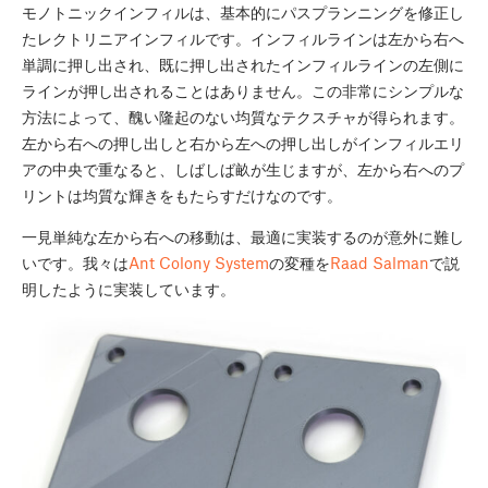
モノトニックインフィルは、基本的にパスプランニングを修正し
たレクトリニアインフィルです。インフィルラインは左から右へ
単調に押し出され、既に押し出されたインフィルラインの左側に
ラインが押し出されることはありません。この非常にシンプルな
方法によって、醜い隆起のない均質なテクスチャが得られます。
左から右への押し出しと右から左への押し出しがインフィルエリ
アの中央で重なると、しばしば畝が生じますが、左から右へのプ
リントは均質な輝きをもたらすだけなのです。
一見単純な左から右への移動は、最適に実装するのが意外に難し
いです。我々は
Ant Colony System
の変種を
Raad Salman
で説
明したように実装しています。