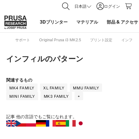
日本語
ログイン
3Dプリンター
マテリアル
部品
&
アクセサ
サポート
Original Prusa i3 MK2.5
プリント設定
インフィ
インフィルのパターン
関連するもの
MK4 FAMILY
XL FAMILY
MMU FAMILY
MINI FAMILY
MK3 FAMILY
+
記事
他の言語でもご覧になれます。