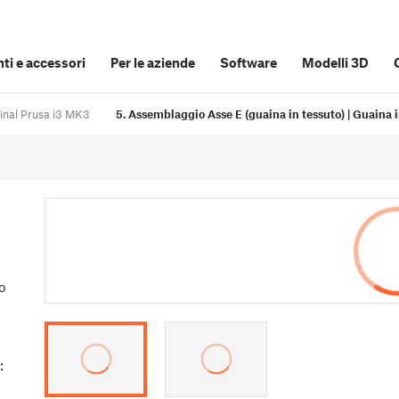
i e accessori
Per le aziende
Software
Modelli 3D
ginal Prusa i3 MK3
5. Assemblaggio Asse E (guaina in tessuto) | Guaina i
o
: