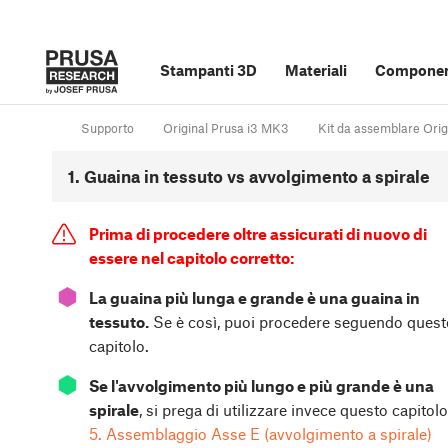
Stampanti 3D
Materiali
Component
Supporto
Original Prusa i3 MK3
Kit da assemblare Ori
1. Guaina in tessuto vs avvolgimento a spirale
Prima di procedere oltre assicurati di nuovo di
essere nel capitolo corretto:
⬢
La guaina più lunga e grande è una guaina in
tessuto.
Se è così, puoi procedere seguendo quest
capitolo.
⬢
Se l'avvolgimento più lungo e più grande è una
spirale
, si prega di utilizzare invece questo capitolo
5. Assemblaggio Asse E (avvolgimento a spirale)