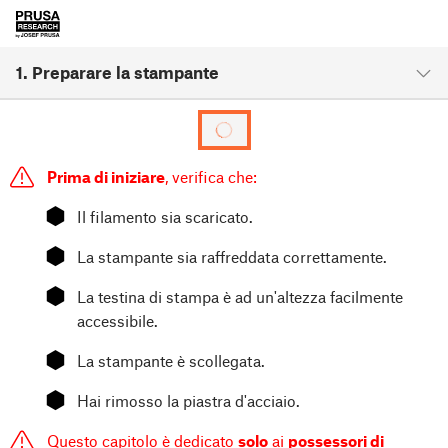
1. Preparare la stampante
Prima di iniziare
, verifica che:
⬢
Il filamento sia scaricato.
⬢
La stampante sia raffreddata correttamente.
⬢
La testina di stampa è ad un'altezza facilmente
accessibile.
⬢
La stampante è scollegata.
⬢
Hai rimosso la piastra d'acciaio.
Questo capitolo è dedicato
solo
ai
possessori di