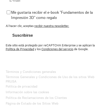
Me gustaría recibir el e-book "Fundamentos de la
Impresión 3D" como regalo
Al hacer clic, aceptas
recibir nuestra newsletter.
Suscribirse
Este sitio está protegido por reCAPTCHA Enterprise y se aplican la
Política de Privacidad
y los
Condiciones del servicio
de Google.
Términos y Condiciones generales
Términos Generales y Condiciones de Uso de los sitios Web
PRUSA
Política de privacidad
Información sobre las cookies
Política de Reclamaciones de los Clientes
Página de Estado de los Sitios Web