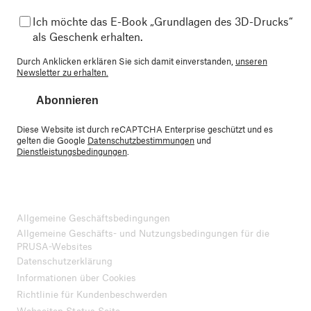
Ich möchte das E-Book „Grundlagen des 3D-Drucks“
als Geschenk erhalten.
Durch Anklicken erklären Sie sich damit einverstanden,
unseren
Newsletter zu erhalten.
Abonnieren
Diese Website ist durch reCAPTCHA Enterprise geschützt und es
gelten die Google
Datenschutzbestimmungen
und
Dienstleistungsbedingungen
.
Allgemeine Geschäftsbedingungen
Allgemeine Geschäfts- und Nutzungsbedingungen für die
PRUSA-Websites
Datenschutzerklärung
Informationen über Cookies
Richtlinie für Kundenbeschwerden
Webseiten Status Seite