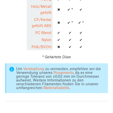
Holz/Metall
✖
✔ *
✔
gefüllt
CF/Kevlar
✖
✔ *
✔ *
gefüllt ABS
PC Blend
✔
✔
✔
Nylon
✔
✔
✔
PVA/BVOH
✖
✔
✔
* Gehärtete Düse
Um
Verstopfung
zu vermeiden, empfehlen wir die
Verwendung unseres
Prusaments
, da es eine
geringe Toleranz von ±0,02 mm im Durchmesser
aufweist. Weitere Informationen zu den
verschiedenen Filamenten finden Sie in unserer
umfangreichen
Materialtabelle
.