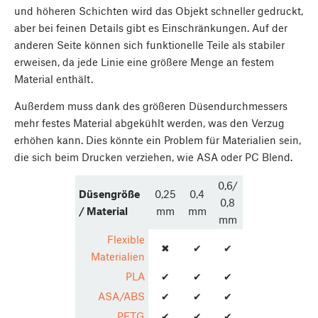
und höheren Schichten wird das Objekt schneller gedruckt,
aber bei feinen Details gibt es Einschränkungen. Auf der
anderen Seite können sich funktionelle Teile als stabiler
erweisen, da jede Linie eine größere Menge an festem
Material enthält.
Außerdem muss dank des größeren Düsendurchmessers
mehr festes Material abgekühlt werden, was den Verzug
erhöhen kann. Dies könnte ein Problem für Materialien sein,
die sich beim Drucken verziehen, wie ASA oder PC Blend.
0,6/
Düsengröße
0,25
0,4
0,8
/ Material
mm
mm
mm
Flexible
✖
✔
✔
Materialien
PLA
✔
✔
✔
ASA/ABS
✔
✔
✔
PETG
✔
✔
✔