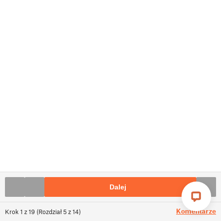
Dalej
Komentarze
Krok
1
z
19
(
Rozdział
5
z
14
)