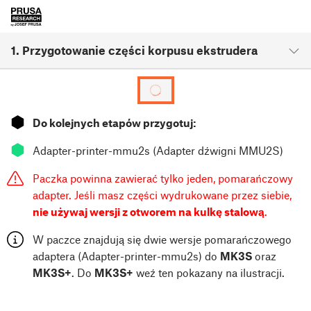
1. Przygotowanie części korpusu ekstrudera
⬢
Do kolejnych etapów przygotuj:
⬢
Adapter-printer-mmu2s (Adapter dźwigni MMU2S)
Paczka powinna zawierać tylko jeden, pomarańczowy
adapter. Jeśli masz części wydrukowane przez siebie,
nie używaj wersji z otworem na kulkę stalową
.
W paczce znajdują się dwie wersje pomarańczowego
adaptera (Adapter-printer-mmu2s) do
MK3S
oraz
MK3S+
. Do
MK3S+
weź ten pokazany na ilustracji.