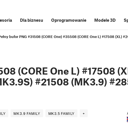
cesoria
Dla biznesu
Oprogramowanie
Modele 3D
S
Pełny bufor PNG #31508 (CORE One) #35508 (CORE One L) #17508 (XL) #
08 (CORE One L) #17508 (
MK3.9S) #21508 (MK3.9) #2
ILY
MK3.9 FAMILY
MK3.5 FAMILY
+