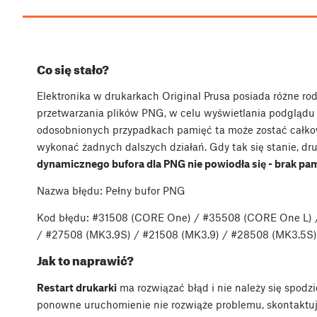
Co się stało?
Elektronika w drukarkach Original Prusa posiada różne r
przetwarzania plików PNG, w celu wyświetlania podglądu
odosobnionych przypadkach pamięć ta może zostać całkowi
wykonać żadnych dalszych działań. Gdy tak się stanie, dr
dynamicznego bufora dla PNG nie powiodła się - brak pam
Nazwa błędu: Pełny bufor PNG
Kod błędu: #31508 (CORE One) / #35508 (CORE One L) 
/ #27508 (MK3.9S) / #21508 (MK3.9) / #28508 (MK3.5S)
Jak to naprawić?
Restart drukarki
ma rozwiązać błąd i nie należy się spod
ponowne uruchomienie nie rozwiąże problemu, skontaktuj