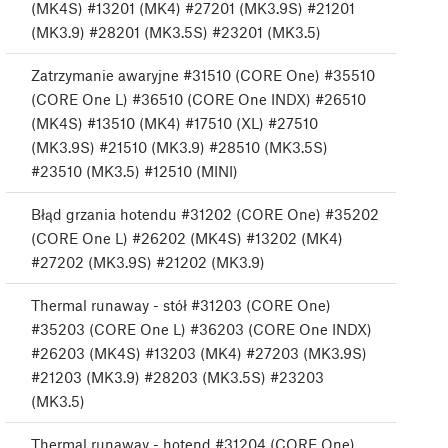
(MK4S) #13201 (MK4) #27201 (MK3.9S) #21201
(MK3.9) #28201 (MK3.5S) #23201 (MK3.5)
Zatrzymanie awaryjne #31510 (CORE One) #35510
(CORE One L) #36510 (CORE One INDX) #26510
(MK4S) #13510 (MK4) #17510 (XL) #27510
(MK3.9S) #21510 (MK3.9) #28510 (MK3.5S)
#23510 (MK3.5) #12510 (MINI)
Błąd grzania hotendu #31202 (CORE One) #35202
(CORE One L) #26202 (MK4S) #13202 (MK4)
#27202 (MK3.9S) #21202 (MK3.9)
Thermal runaway - stół #31203 (CORE One)
#35203 (CORE One L) #36203 (CORE One INDX)
#26203 (MK4S) #13203 (MK4) #27203 (MK3.9S)
#21203 (MK3.9) #28203 (MK3.5S) #23203
(MK3.5)
Thermal runaway - hotend #31204 (CORE One)