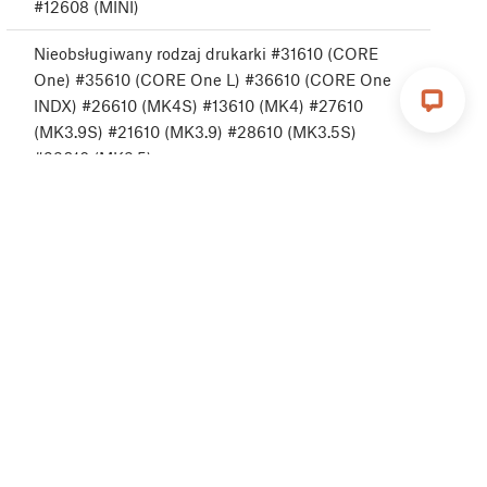
#12608 (MINI)
Nieobsługiwany rodzaj drukarki #31610 (CORE
One) #35610 (CORE One L) #36610 (CORE One
INDX) #26610 (MK4S) #13610 (MK4) #27610
(MK3.9S) #21610 (MK3.9) #28610 (MK3.5S)
#23610 (MK3.5)
Nieobsługiwana wersja drukarki #31611 (CORE
One) #35611 (CORE One L) #36611 (CORE One
INDX) #26611 (MK4S) #13611 (MK4) #27611
(MK3.9S) #21611 (MK3.9) #28611 (MK3.5S) #23611
(MK3.5) #17611 (XL) #12611 (MINI)
Brak FW w wewnętrznej pamięci flash #31612
(CORE One) #35612 (CORE One L) #36612 (CORE
One INDX) #26612 (MK4S) #13612 (MK4) #27612
(MK3.9S) #21612 (MK3.9) #28612 (MK3.5S)
#23612 (MK3.5) #20612