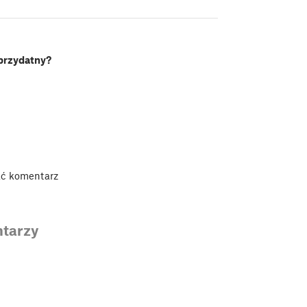
 przydatny?
ać komentarz
tarzy