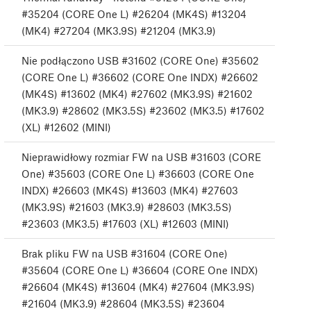
#35204 (CORE One L) #26204 (MK4S) #13204
(MK4) #27204 (MK3.9S) #21204 (MK3.9)
Nie podłączono USB #31602 (CORE One) #35602
(CORE One L) #36602 (CORE One INDX) #26602
(MK4S) #13602 (MK4) #27602 (MK3.9S) #21602
(MK3.9) #28602 (MK3.5S) #23602 (MK3.5) #17602
(XL) #12602 (MINI)
Nieprawidłowy rozmiar FW na USB #31603 (CORE
One) #35603 (CORE One L) #36603 (CORE One
INDX) #26603 (MK4S) #13603 (MK4) #27603
(MK3.9S) #21603 (MK3.9) #28603 (MK3.5S)
#23603 (MK3.5) #17603 (XL) #12603 (MINI)
Brak pliku FW na USB #31604 (CORE One)
#35604 (CORE One L) #36604 (CORE One INDX)
#26604 (MK4S) #13604 (MK4) #27604 (MK3.9S)
#21604 (MK3.9) #28604 (MK3.5S) #23604