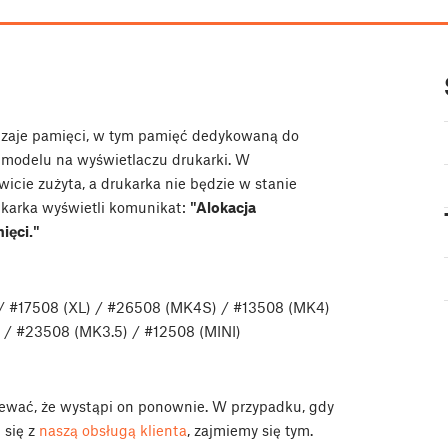
odzaje pamięci, w tym pamięć dedykowaną do
 modelu na wyświetlaczu drukarki. W
cie zużyta, a drukarka nie będzie w stanie
ukarka wyświetli komunikat:
"Alokacja
ięci."
/ #17508 (XL) / #26508 (MK4S) / #13508 (MK4)
 / #23508 (MK3.5) / #12508 (MINI)
ziewać, że wystąpi on ponownie. W przypadku, gdy
 się z
naszą obsługą klienta
, zajmiemy się tym.