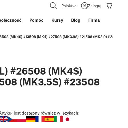
Polski
Zaloguj
połeczność
Pomoc
Kursy
Blog
Firma
26508 (MK4S) #13508 (MK4) #27508 (MK3.9S) #21508 (MK3.9) #28508 (MK
XL) #26508 (MK4S)
8508 (MK3.5S) #23508
Artykuł
jest dostępny również w językach: