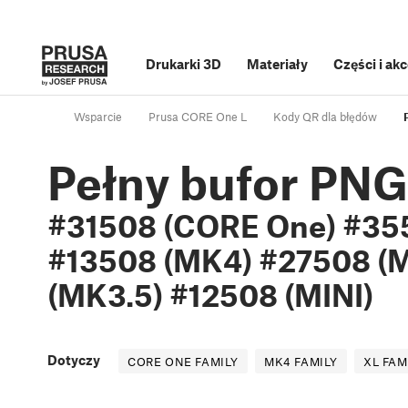
Drukarki 3D
Materiały
Części i ak
Wsparcie
Prusa CORE One L
Kody QR dla błędów
Pełny bufor PNG
#31508 (CORE One) #355
#13508 (MK4) #27508 (
(MK3.5) #12508 (MINI)
Dotyczy
CORE ONE FAMILY
MK4 FAMILY
XL FAM