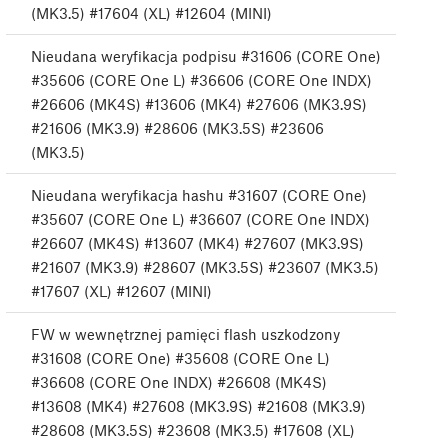
(MK3.5) #17604 (XL) #12604 (MINI)
Nieudana weryfikacja podpisu #31606 (CORE One)
#35606 (CORE One L) #36606 (CORE One INDX)
#26606 (MK4S) #13606 (MK4) #27606 (MK3.9S)
#21606 (MK3.9) #28606 (MK3.5S) #23606
(MK3.5)
Nieudana weryfikacja hashu #31607 (CORE One)
#35607 (CORE One L) #36607 (CORE One INDX)
#26607 (MK4S) #13607 (MK4) #27607 (MK3.9S)
#21607 (MK3.9) #28607 (MK3.5S) #23607 (MK3.5)
#17607 (XL) #12607 (MINI)
FW w wewnętrznej pamięci flash uszkodzony
#31608 (CORE One) #35608 (CORE One L)
#36608 (CORE One INDX) #26608 (MK4S)
#13608 (MK4) #27608 (MK3.9S) #21608 (MK3.9)
#28608 (MK3.5S) #23608 (MK3.5) #17608 (XL)