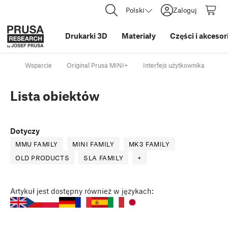
Polski
Zaloguj
Drukarki 3D
Materiały
Części i akcesor
Wsparcie
Original Prusa MINI+
Interfejs użytkownika
Li
Lista obiektów
Dotyczy
MMU FAMILY
MINI FAMILY
MK3 FAMILY
OLD PRODUCTS
SLA FAMILY
+
Artykuł
jest dostępny również w językach: