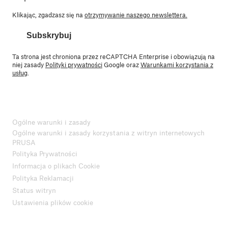
Klikając, zgadzasz się na
otrzymywanie naszego newslettera.
Subskrybuj
Ta strona jest chroniona przez reCAPTCHA Enterprise i obowiązują na
niej zasady
Polityki prywatności
Google oraz
Warunkami korzystania z
usług
.
Ogólne warunki i zasady
Ogólne warunki i zasady korzystania z witryn internetowych
PRUSA
Polityka Prywatności
Informacja o plikach Cookie
Polityka Reklamacji
Status witryn
Ustawienia plików cookie