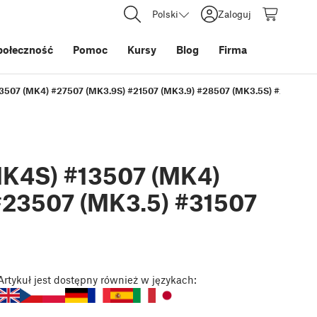
Polski
Zaloguj
połeczność
Pomoc
Kursy
Blog
Firma
3507 (MK4) #27507 (MK3.9S) #21507 (MK3.9) #28507 (MK3.5S) #23507 (
MK4S) #13507 (MK4)
#23507 (MK3.5) #31507
Artykuł
jest dostępny również w językach: