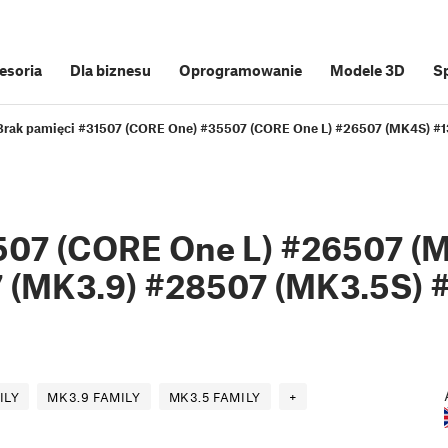
cesoria
Dla biznesu
Oprogramowanie
Modele 3D
S
Brak pamięci #31507 (CORE One) #35507 (CORE One L) #26507 (MK4S) #1
507 (CORE One L) #26507 (
 (MK3.9) #28507 (MK3.5S) 
ILY
MK3.9 FAMILY
MK3.5 FAMILY
+