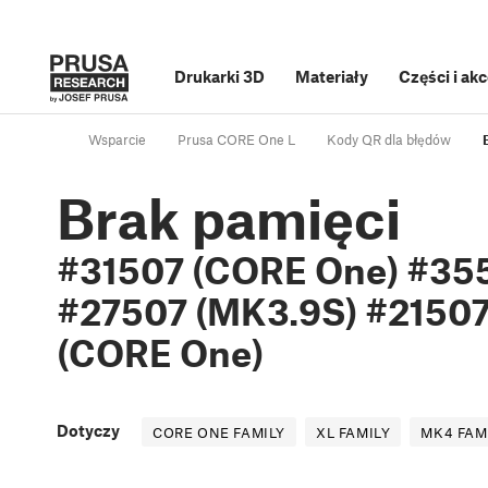
Drukarki 3D
Materiały
Części i ak
Wsparcie
Prusa CORE One L
Kody QR dla błędów
Brak pamięci
#31507 (CORE One) #35
#27507 (MK3.9S) #21507
(CORE One)
Dotyczy
CORE ONE FAMILY
XL FAMILY
MK4 FAM