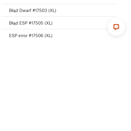
Błąd Dwarf #17503 (XL)
Błąd ESP #17505 (XL)
ESP error #17506 (XL)
Błąd ESP #17504 (XL)
Emergency stop #17510 (XL)
Błąd puppy #17511 (XL)
Błąd puppy #17512 (XL)
Błąd puppy #17513 (XL)
Błąd puppy #17515 (XL)
Błąd puppy #17516 (XL)