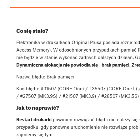
Co się stało?
Elektronika w drukarkach Original Prusa posiada różne 
Access Memory). W odosobnionych przypadkach pamięć RA
nie będzie w stanie wykonać żadnych dalszych działań. Gd
Dynamiczna alokacja nie powiodła się - brak pamięci. Zre
Nazwa błędu: Brak pamięci
Kod błędu: #31507 (CORE One) / #35507 (CORE One L) /
/ #27507 (MK3.9S) / #21507 (MK3.9) / #28507 (MK3.5S) 
Jak to naprawić?
Restart drukarki
powinien rozwiązać błąd i nie należy si
przypadku, gdy ponowne uruchomienie nie rozwiąże probl
zajmiemy się tym.