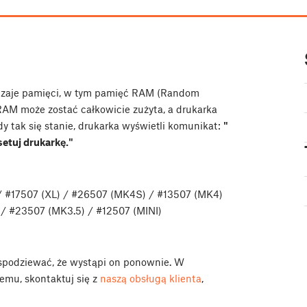
rodzaje pamięci, w tym pamięć RAM (Random
M może zostać całkowicie zużyta, a drukarka
y tak się stanie, drukarka wyświetli komunikat:
"
setuj drukarkę."
 #17507 (XL) / #26507 (MK4S) / #13507 (MK4)
/ #23507 (MK3.5) / #12507 (MINI)
ę spodziewać, że wystąpi on ponownie. W
emu, skontaktuj się z
naszą obsługą klienta
,