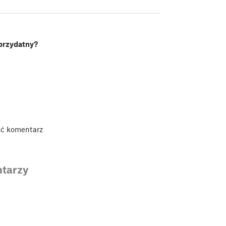
 przydatny?
ać komentarz
tarzy