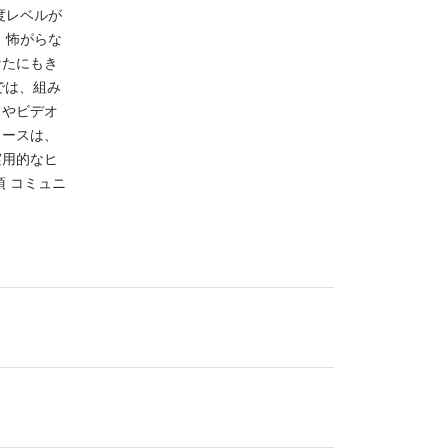
度レベルが
 怖がらな
なたにもき
では、組み
ドやビデオ
ソースは、
実用的なヒ
 コミュニ