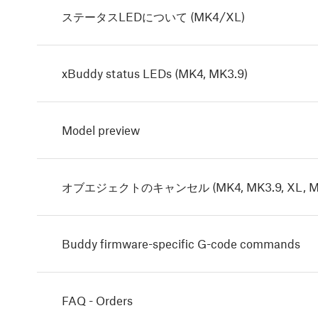
ステータスLEDについて (MK4/XL)
xBuddy status LEDs (MK4, MK3.9)
Model preview
オブエジェクトのキャンセル (MK4, MK3.9, XL, MI
Buddy firmware-specific G-code commands
FAQ - Orders