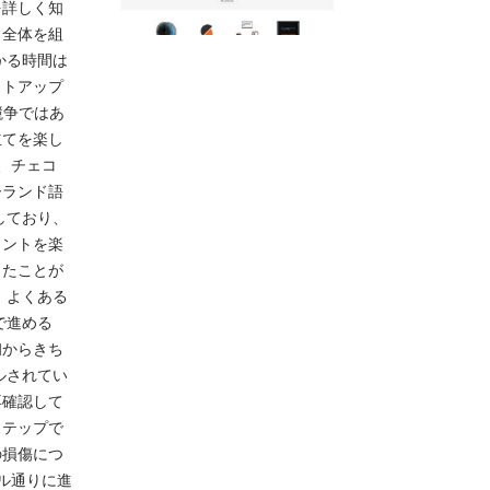
を詳しく知
、全体を組
かる時間は
ットアップ
競争ではあ
立てを楽し
、チェコ
ーランド語
しており、
リントを楽
ったことが
 よくある
で進める
初からきち
ルされてい
再確認して
ステップで
の損傷につ
ル通りに進