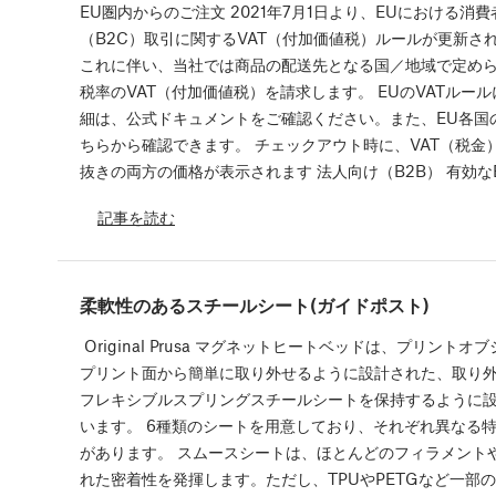
EU圏内からのご注文 2021年7月1日より、EUにおける消
（B2C）取引に関するVAT（付加価値税）ルールが更新さ
これに伴い、当社では商品の配送先となる国／地域で定め
税率のVAT（付加価値税）を請求します。 EUのVATルー
細は、公式ドキュメントをご確認ください。また、EU各国
ちらから確認できます。 チェックアウト時に、VAT（税金
抜きの両方の価格が表示されます 法人向け（B2B） 有効な
記事を読む
柔軟性のあるスチールシート(ガイドポスト)
Original Prusa マグネットヒートベッドは、プリントオ
プリント面から簡単に取り外せるように設計された、取り
フレキシブルスプリングスチールシートを保持するように
います。 6種類のシートを用意しており、それぞれ異なる
があります。 スムースシートは、ほとんどのフィラメント
れた密着性を発揮します。ただし、TPUやPETGなど一部