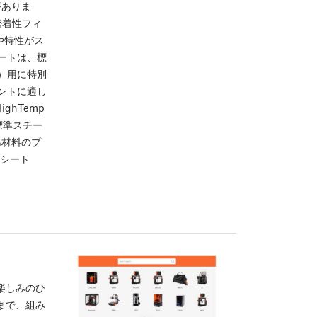
がありま
密着性フィ
や特性がス
ートは、標
）用に特別
ントに適し
ghTemp
、標準スチー
温材料のプ
ンシート
楽しみのひ
まで、組み