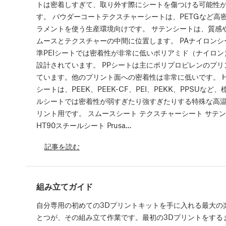
トは密着しすぎて、取り外す際にシートを傷つける可能性
す。 パウダーコートテクスチャーシートは、PETGなど高
ラメントを使う生産環境向けです。 サテンシートは、質感
ムースとテクスチャーの中間に位置します。 PAナイロンシ
準PEIシートでは密着性が非常に低いポリアミド（ナイロン
設計されています。 PPシートは主にポリプロピレンのプリ
ています。他のプリント面への密着性は非常に低いです。 Hi
シートは、PEEK、PEEK-CF、PEI、PEKK、PPSUなど
ルシートでは密着性が弱すぎたり強すぎたりする特殊な高
リント用です。 スムースシート テクスチャーシート サテ
HT90スチールシート Prusa…
記事を読む
組み立てガイド
自分専用の初めての3Dプリントキットを手に入れる最大の
とつが、その組み立て作業です。最初の3Dプリントをする