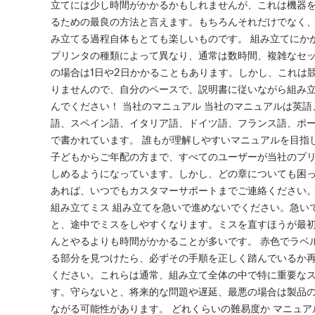
立てには少し時間がかかるかもしれませんが、これは機器
るための最良の方法と言えます。もちろんそれだけでなく
み立てる過程自体もとても楽しいものです。 組み立てにか
プリンタの種類によって異なり、通常は数時間、複雑なセ
の場合は1日や2日かかることもあります。しかし、これは
りませんので、自分のペースで、説明書に従いながら組み
んでください！ 当社のマニュアル 当社のマニュアルは英語
語、スペイン語、イタリア語、ドイツ語、フランス語、ポ
で書かれています。 誰もが理解しやすいマニュアルを目指
子どもからご年配の方まで、すべてのユーザーが当社のプ
しめるようになっています。しかし、どの章についても困
あれば、いつでもカスタマーサポートまでご連絡ください。
組み立てミス 組み立てを急いで進めないでください。急い
と、途中でミスをしやすくなります。ミスを直すほうが最
んとやるよりも時間がかかることが多いです。 赤色でラベ
る部分を見つけたら、必ずその手順を正しく踏んでいるか
ください。これらは通常、組み立て全体の中で特に重要な
す。守らないと、将来的な問題や遅延、最悪の場合は製品
ながる可能性があります。 どれくらいの難易度か マニュア