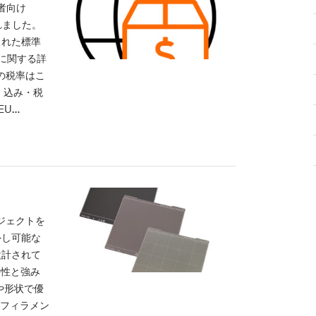
費者向け
れました。
られた標準
ルに関する詳
の税率はこ
）込み・税
EU…
ブジェクトを
外し可能な
設計されて
特性と強み
や形状で優
のフィラメン