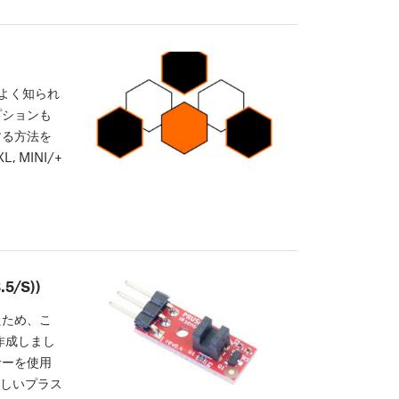
でよく知られ
プションも
する方法を
L, MINI/+
5/S))
たため、こ
作成しまし
サーを使用
新しいプラス