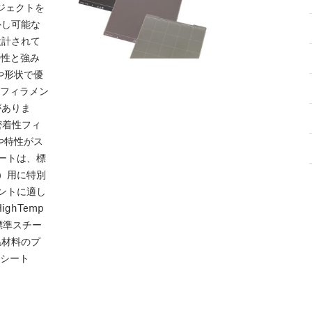
ブジェクトを
外し可能な
設計されて
特性と強み
や形状で優
のフィラメン
がありま
密着性フィ
や特性がス
ートは、標
）用に特別
ントに適し
ghTemp
、標準スチー
温材料のプ
ンシート