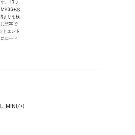
。 IRフ
K3S+お
は詰まりを検
かに堅牢で
ットエンド
的にロード
, MINI/+)