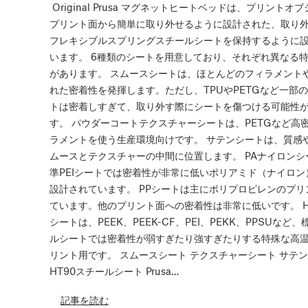
Original Prusa マグネットヒートベッドは、プリントオ
プリント面から簡単に取り外せるように設計された、取り
フレキシブルスプリングスチールシートを保持するように
います。 6種類のシートを用意しており、それぞれ異なる
があります。 スムースシートは、ほとんどのフィラメント
れた密着性を発揮します。ただし、TPUやPETGなど一部
トは密着しすぎて、取り外す際にシートを傷つける可能性
す。 パウダーコートテクスチャーシートは、PETGなど高
ラメントを使う生産環境向けです。 サテンシートは、質感
ムースとテクスチャーの中間に位置します。 PAナイロンシ
準PEIシートでは密着性が非常に低いポリアミド（ナイロン
設計されています。 PPシートは主にポリプロピレンのプリ
ています。他のプリント面への密着性は非常に低いです。 Hi
シートは、PEEK、PEEK-CF、PEI、PEKK、PPSUなど
ルシートでは密着性が弱すぎたり強すぎたりする特殊な高
リント用です。 スムースシート テクスチャーシート サテ
HT90スチールシート Prusa…
記事を読む