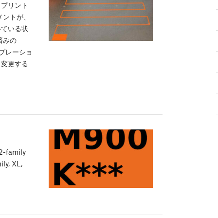
とプリント
メントが、
いている状
済みの
リブレーショ
を変更する
2-family
ly, XL,