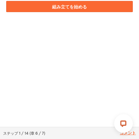
組み立てを始める
コメント
ステップ
1
/
14
(
章
6
/
7
)