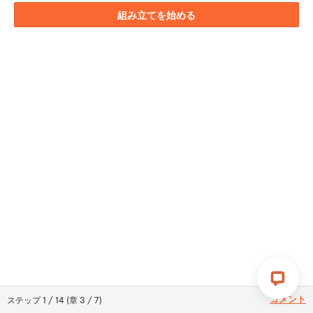
組み立てを始める
コメント
ステップ
1
/
14
(
章
3
/
7
)