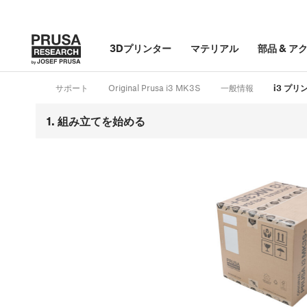
3Dプリンター
マテリアル
部品
&
ア
サポート
Original Prusa i3 MK3S
一般情報
i3 プ
1. 組み立てを始める