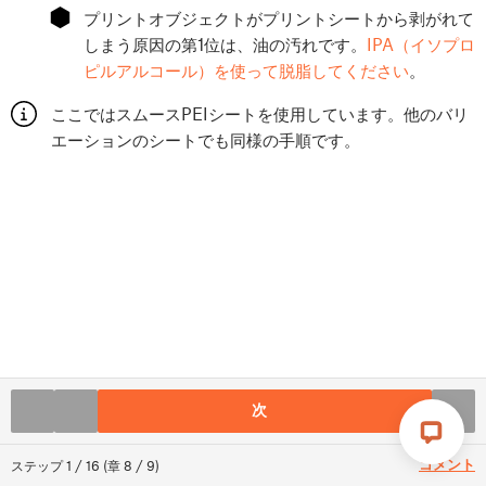
⬢
プリントオブジェクトがプリントシートから剥がれて
しまう原因の第1位は、油の汚れです。
IPA（イソプロ
ピルアルコール）を使って脱脂してください
。
ここではスムースPEIシートを使用しています。他のバリ
エーションのシートでも同様の手順です。
次
コメント
ステップ
1
/
16
(
章
8
/
9
)