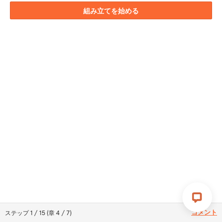
組み立てを始める
コメント
ステップ
1
/
15
(
章
4
/
7
)