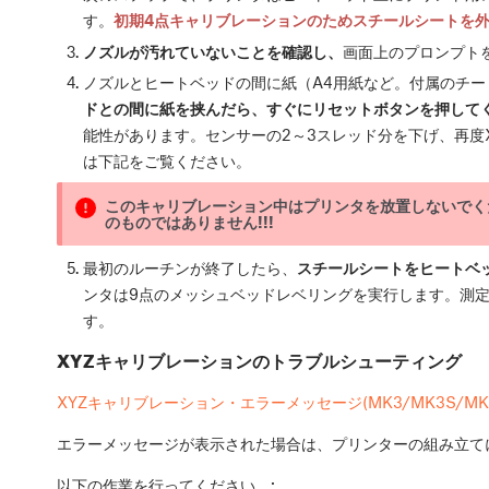
す。
初期4点キャリブレーションのためスチールシートを外
ノズルが汚れていないことを確認し、
画面上のプロンプト
ノズルとヒートベッドの間に紙（A4用紙など。付属のチー
ドとの間に紙を挟んだら、すぐにリセットボタンを押して
能性があります。センサーの2～3スレッド分を下げ、再度
は下記をご覧ください。
このキャリブレーション中はプリンタを放置しないでく
のものではありません!!!
最初のルーチンが終了したら、
スチールシートをヒートベ
ンタは9点のメッシュベッドレベリングを実行します。測
す。
XYZキャリブレーションのトラブルシューティング
XYZキャリブレーション・エラーメッセージ(MK3/MK3S/MK3
エラーメッセージが表示された場合は、プリンターの組み立て
以下の作業を行ってください。: