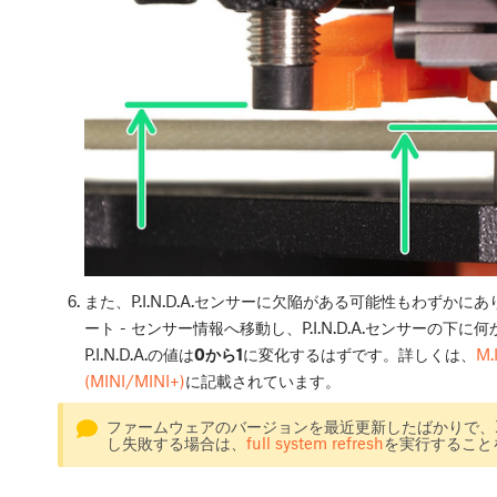
また、P.I.N.D.A.センサーに欠陥がある可能性もわずかに
ート - センサー情報へ移動し、P.I.N.D.A.センサー
P.I.N.D.A.の値は
0から1
に変化するはずです。詳しくは、
M.
(MINI/MINI+)
に記載されています。
ファームウェアのバージョンを最近更新したばかりで、
し失敗する場合は、
full system refresh
を実行すること