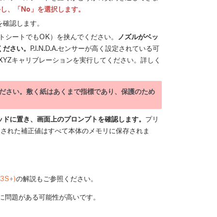
し、「No」を選択します。
を確認します。
トシートでもOK）を挟んでください。
ノズルがベッ
ください。
P.I.N.D.A.センサーが高く設定されている可
XYZキャリブレーションを実行してください。詳しく
ださい。敷く紙はあくまで指標であり、保護のため
ッドに置き、画面上のプロンプトを確認します。
プリ
定された補正値はすべて本体のメモリに保存されま
S+)
の解説もご参照ください。
に問題がある可能性が高いです。