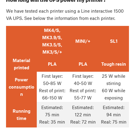
We have tested each printer using a Line interactive 1500
VA UPS. See below the information from each printer.
MK4/S,
MK3.9/S,
MINI/+
SL1
MK3.5/S,
MK3/S/+
Material
PLA
PLA
Tough resin
printed
First layer:
First layer:
25 W while
Power
50~85 W
40~50 W
stirring
consumptio
Rest of print:
Rest of print:
60 W while
n
66~150 W
55~77 W
exposing
Estimated:
Estimated:
Estimated:
Running
75 min
122 min
94 min
time
Real: 35 min
Real: 72 min
Real: 75 min