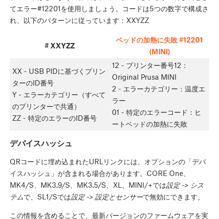
てエラー#12201を使用しましょう。コードは5つの数字で構成さ
れ、以下のパターンに従っています：XXYZZ
ベッドの加熱に失敗 #12201
# XXYZZ
(MINI)
12 - プリンター番号12：
XX - USB PIDに基づくプリン
Original Prusa MINI
ターのID番号
2 - エラーカテゴリー：温度エ
Y - エラーカテゴリー（すべて
ラー
のプリンターで共通）
01 - 特定のエラーコード：ヒ
ZZ - 特定のエラーのID番号
ートベッドの加熱に失敗
デバイスハッシュ
QRコードに埋め込まれたURLリンクには、オプションの「デバ
イスハッシュ」が含まれる場合があります。CORE One、
MK4/S、MK3.9/S、MK3.5/S、XL、MINI/+では
設定 -> シス
テム
で、SL1/Sでは
設定 -> 設定とセンサー
で無効にできます。
この情報を含めることで、最新バージョンのファームウェアを実