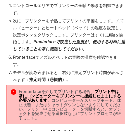
コントロールエリアでプリンターの全軸の動きを制御できま
す。
次に、プリンターを予熱してプリントの準備をします。ノズ
ル（ヒーター）とヒートベッド（ベッド）の温度を設定し、
設定
ボタンをクリックします。プリンターはすぐに加熱を開
始します。
Pronterfaceで設定した温度が、使用する材料に適
していることを常に確認してください。
Pronterfaceでノズルとベッドの実際の温度を確認できま
す。
モデルが読み込まれると、右列に推定プリント時間が表示さ
れます：
推定時間（悲観的）。
Pronterfaceを介してプリントする場合、
プリント中は
常にコンピューターをプリンターに接続したままにする
必要があります
。コンピューターがスリープモード、休
止状態、またはシャットダウンしないようにしてくださ
い。プリント中にコンピューターを切断すると、オブジ
ェクトを完成させる選択肢なしにプリントプロセスが終
了します。