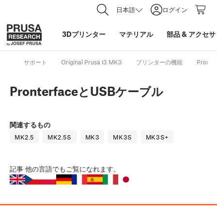
日本語
ログイン
3Dプリンター
マテリアル
部品
&
アクセサ
サポート
Original Prusa i3 MK3
プリンターの機能
Pront
PronterfaceとUSBケーブル
関連するもの
MK2.5
MK2.5S
MK3
MK3S
MK3S+
記事
他の言語でもご覧になれます。