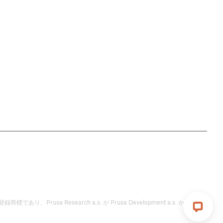
標であり、Prusa Research a.s. が Prusa Development a.s. からのラ