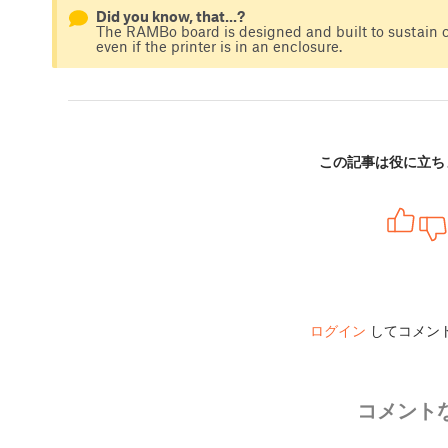
Did you know, that...?
The RAMBo board is designed and built to sustain c
even if the printer is in an enclosure.
この記事は役に立ち
ログイン
してコメン
コメント