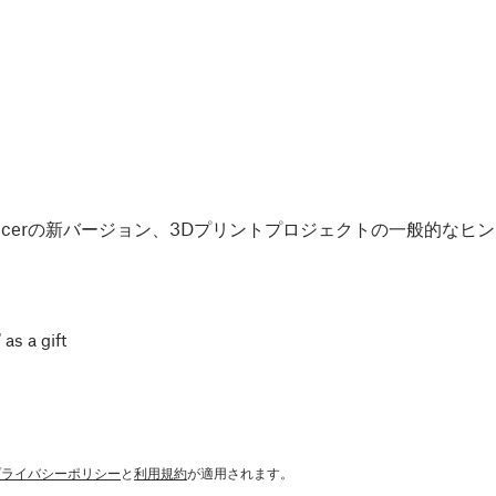
Slicerの新バージョン、3Dプリントプロジェクトの一般的な
 as a gift
プライバシーポリシー
と
利用規約
が適用されます。