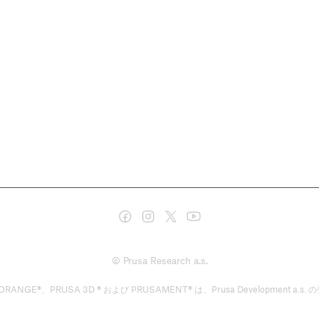
© Prusa Research a.s.
GE®、PRUSA 3D ® および PRUSAMENT® は、Prusa Development a.s. の登録商