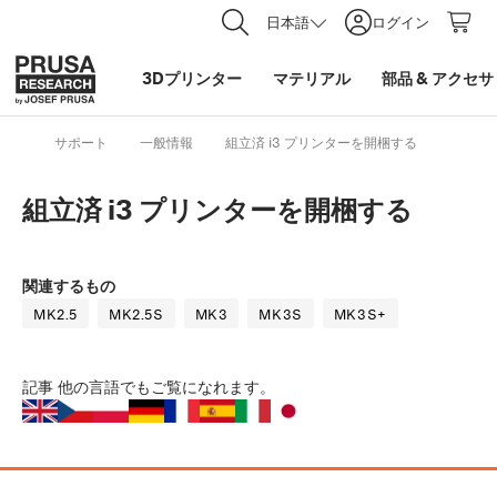
日本語
ログイン
3Dプリンター
マテリアル
部品
&
アクセサ
サポート
一般情報
組立済 i3 プリンターを開梱する
組立済 i3 プリンターを開梱する
関連するもの
MK2.5
MK2.5S
MK3
MK3S
MK3S+
記事
他の言語でもご覧になれます。