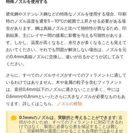
特殊ノズルを使用する
硬化鋼やステンレス鋼などの特殊なノズルを使用する場合、印刷
時のノズル温度を通常5～10℃の範囲で上昇させる必要がある場
合があります。鋼は真鍮ノズルと比べて熱特性が異なるため、印
刷結果、主にレイヤー間の接着に影響を与える可能性がありま
す。しかし、温度が高くなると、糸引きが多くなることも覚えて
おいてください。それでも問題が解決しない場合は、ノズルを元
の0.4mm真鍮ノズルに交換し、違いが出るかどうか試してみて
ください。
さらに、すべてのノズルサイズがすべてのフィラメントに適して
いるわけではありません。木や金属の粒子を含むフィラメント
は、直径0.4mm以下のノズルに適さないことが多く、中には
0.6mmや0.8mmといったさらに大きなノズルが必要なものもあ
ります。詳しくはこちら。
ノズルの種類
0.1mmのノズルは、実験的と考えることができます
; 直
径が小さいため、すべてのフィラメントに対応できるわ
けではなく、製造に必要な公差を保証することは難し
く、印刷時間が過度にかかることも合理的ではありませ