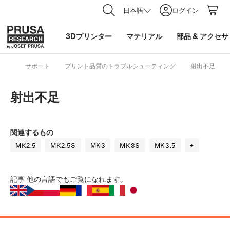
日本語
ログイン
3Dプリンター
マテリアル
部品
&
アクセサ
サポート
プリント品質のトラブルシューティング
射出不足
射出不足
関連するもの
MK2.5
MK2.5S
MK3
MK3S
MK3.5
+
記事
他の言語でもご覧になれます。