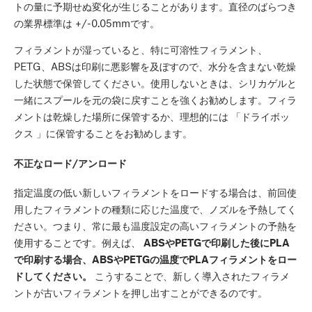
トの量に予期せぬ変化が生じることがあります。直径のばらつき
の業界標準は +/-0.05mmです。
フィラメントが湿っていると、特に可溶性フィラメント、
PETG、ABSは印刷に悪影響を及ぼすので、水分を含まない乾燥
した状態で保管してください。使用しないときは、シリカゲルと
一緒にスプールを元の袋に戻すことを強くお勧めします。フィラ
メントは乾燥した場所に保管するか、理想的には 「ドライボッ
クス 」に保管することをお勧めします。
不正なロード/アンロード
指定温度の低い新しいフィラメントをロードする場合は、前回使
用したフィラメントの種類に応じた温度で、ノズルを予熱してく
ださい。つまり、常に最も温度設定の高いフィラメントの予熱を
使用することです。例えば、
ABSやPETGで印刷した後にPLA
で印刷する場合、ABSやPETGの温度でPLAフィラメントをロー
ドしてください。
こうすることで、新しく導入されたフィラメ
ントが古いフィラメントを押し出すことができるのです。