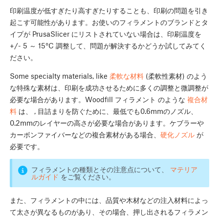
印刷温度が低すぎたり高すぎたりすることも、印刷の問題を引き
起こす可能性があります。お使いのフィラメントのブランドとタ
イプが PrusaSlicer にリストされていない場合は、印刷温度を
+/- 5 ～ 15°C 調整して、問題が解決するかどうか試してみてく
ださい。
Some specialty materials, like
柔軟な材料
(柔軟性素材) のよう
な特殊な素材は、印刷を成功させるために多くの調整と微調整が
必要な場合があります。Woodfill フィラメント のような
複合材
料
は、 , 目詰まりを防ぐために、最低でも0.6mmのノズル、
0.2mmのレイヤーの高さが必要な場合があります。ケブラーや
カーボンファイバーなどの複合素材がある場合、
硬化ノズル
が
必要です。
フィラメントの種類とその注意点について、
マテリア
ルガイド
をご覧ください。
また、フィラメントの中には、品質や木材などの注入材料によっ
て太さが異なるものがあり、その場合、押し出されるフィラメン