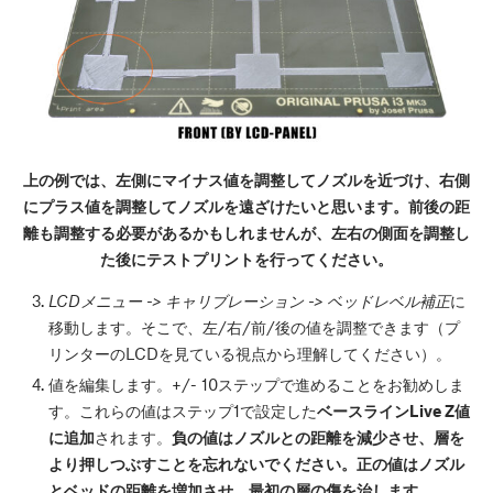
上の例では、左側にマイナス値を調整してノズルを近づけ、右側
にプラス値を調整してノズルを遠ざけたいと思います。前後の距
離も調整する必要があるかもしれませんが、左右の側面を調整し
た後にテストプリントを行ってください。
LCDメニュー -> キャリブレーション -> ベッドレベル補正
に
移動します。そこで、左/右/前/後の値を調整できます（プ
リンターのLCDを見ている視点から理解してください）。
値を編集します。+/- 10ステップで進めることをお勧めしま
す。これらの値はステップ1で設定した
ベースラインLive Z値
に追加
されます。
負の値はノズルとの距離を減少させ、層を
より押しつぶすことを忘れないでください。正の値はノズル
とベッドの距離を増加させ、最初の層の傷を治します。