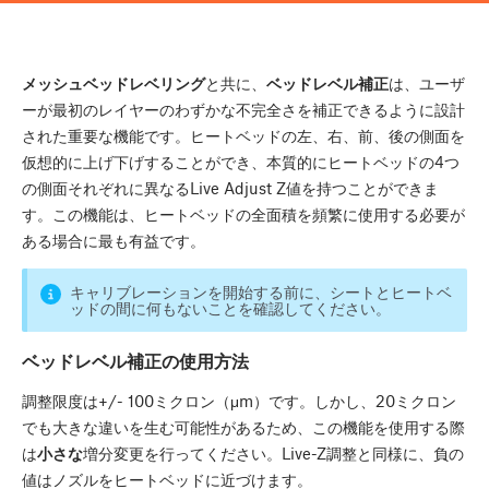
メッシュベッドレベリング
と共に、
ベッドレベル補正
は、ユーザ
ーが最初のレイヤーのわずかな不完全さを補正できるように設計
された重要な機能です。ヒートベッドの左、右、前、後の側面を
仮想的に上げ下げすることができ、本質的にヒートベッドの4つ
の側面それぞれに異なるLive Adjust Z値を持つことができま
す。この機能は、ヒートベッドの全面積を頻繁に使用する必要が
ある場合に最も有益です。
キャリブレーションを開始する前に、シートとヒートベ
ッドの間に何もないことを確認してください。
ベッドレベル補正の使用方法
調整限度は+/- 100ミクロン（μm）です。しかし、20ミクロン
でも大きな違いを生む可能性があるため、この機能を使用する際
は
小さな
増分変更を行ってください。Live-Z調整と同様に、負の
値はノズルをヒートベッドに近づけます。