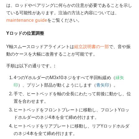
は、ロッドやベアリングに何らかの注意が必要であることを示し
ている可能性があります。注油の方法と内容については、
maintenance guide
をご覧ください。
Yロッドの位置調整
Y軸スムースロッドアライメントは
組立説明書の一部
で、音や振
動のケースを大幅に改善することが可能です。
手順は以下の通りです。:
4つのYホルダーのM3x10ネジをすべて半回転緩め（
緑矢
印
）、プリント部品が動くようにします（
青矢印
）。
手で、ヒートベッドを軸の全長にわたって前後に動かし、位
置を合わせます。
ヒートベッドをフロントプレートに移動し、フロントYロッ
ドホルダーのネジ4本を全て締め付けます。
ヒートベッドをリアプレートに移動し、リアYロッドホルダ
のネジ4本を全て締め付けます。