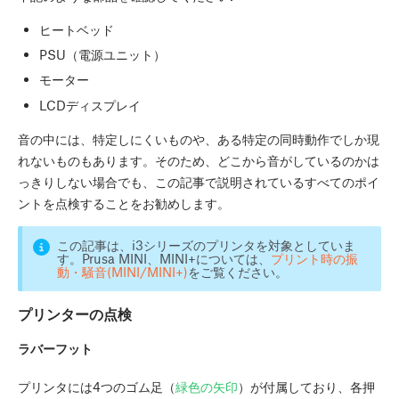
ヒートベッド
PSU（電源ユニット）
モーター
LCDディスプレイ
音の中には、特定しにくいものや、ある特定の同時動作でしか現
れないものもあります。そのため、どこから音がしているのかは
っきりしない場合でも、この記事で説明されているすべてのポイ
ントを点検することをお勧めします。
この記事は、i3シリーズのプリンタを対象としていま
す。Prusa MINI、MINI+については、
プリント時の振
動・騒音(MINI/MINI+)
をご覧ください。
プリンターの点検
ラバーフット
プリンタには4つのゴム足（
緑色の矢印
）が付属しており、各押