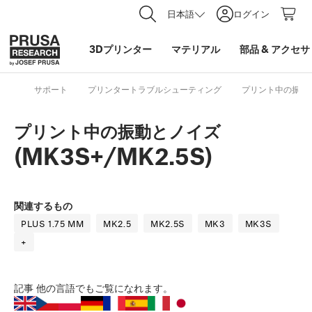
日本語
ログイン
3Dプリンター
マテリアル
部品
&
アクセサ
サポート
プリンタートラブルシューティング
プリント中の振動とノ
プリント中の振動とノイズ
(MK3S+/MK2.5S)
関連するもの
PLUS 1.75 MM
MK2.5
MK2.5S
MK3
MK3S
+
記事
他の言語でもご覧になれます。