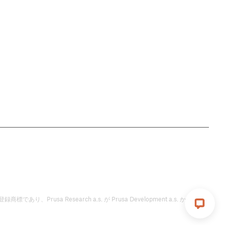
標であり、Prusa Research a.s. が Prusa Development a.s. からのラ