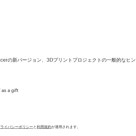
Slicerの新バージョン、3Dプリントプロジェクトの一般的な
 as a gift
プライバシーポリシー
と
利用規約
が適用されます。