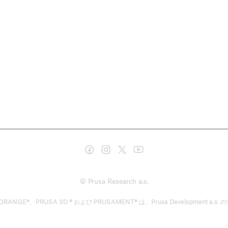
© Prusa Research a.s.
GE®、PRUSA 3D ® および PRUSAMENT® は、Prusa Development a.s. の登録商