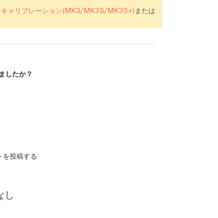
Z キャリブレーション(MK3/MK3S/MK3S+)
または
。
ましたか？
トを投稿する
なし