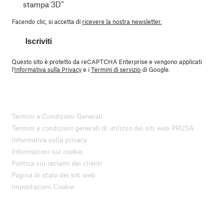
stampa 3D”
Facendo clic, si accetta di
ricevere la nostra newsletter.
Iscriviti
Questo sito è protetto da reCAPTCHA Enterprise e vengono applicati
l'
Informativa sulla Privacy
e i
Termini di servizio
di Google.
Termini e Condizioni Generali
Termini e condizioni generali di utilizzo dei siti web PRUSA
Informativa sulla privacy
Informazioni sui cookie
Politica sui reclami dei clienti
Pagina di stato dei siti web
Impostazioni Cookie