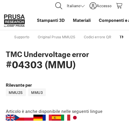
Italiano
Accesso
Stampanti 3D
Materiali
Componenti e 
Supporto
Original Prusa MMU2S
Codici errore QR
TMC 
TMC Undervoltage error
#04303 (MMU)
Rilevante per
MMU2S
MMU3
Articolo
è anche disponibile nelle seguenti lingue