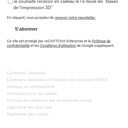
Je souhaite recevoir en cadeau le l'e-book les "Bases
de l'impression 3D"
En cliquant, vous acceptez de
recevoir notre newsletter.
S'abonner
Ce site est protégé par reCAPTCHA Enterprise et la
Politique de
confidentialité
et les
Conditions d'utilisation
de Google s'appliquent.
Conditions Générales
Conditions Générales d'Utilisation des sites web PRUSA
Politique de confidentialité
Informations sur les cookies
Politique de traitement des réclamations clients
Page d'état des sites web
Paramètres des cookies