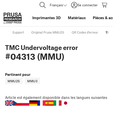
Français
Se connecter
Imprimantes 3D
Matériaux
Pièces
&
ac
Support
Original Prusa MMU2S
QR Codes d'erreur
TMC 
TMC Undervoltage error
#04313 (MMU)
Pertinent pour
MMU2S
MMU3
Article
est également disponible dans les langues suivantes