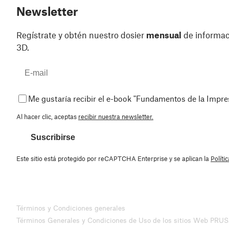
Newsletter
Regístrate y obtén nuestro dosier
mensual
de informaci
3D.
Me gustaría recibir el e-book "Fundamentos de la Impr
Al hacer clic, aceptas
recibir nuestra newsletter.
Suscribirse
Este sitio está protegido por reCAPTCHA Enterprise y se aplican la
Políti
Términos y Condiciones generales
Términos Generales y Condiciones de Uso de los sitios Web PRU