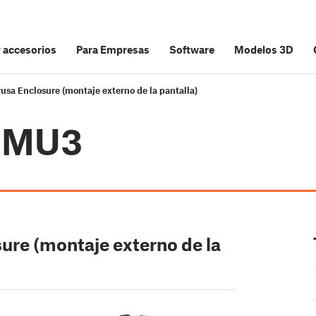
y accesorios
Para Empresas
Software
Modelos 3D
usa Enclosure (montaje externo de la pantalla)
 MMU3
sure (montaje externo de la