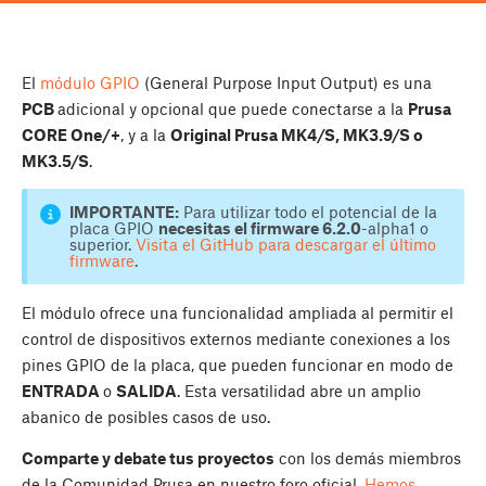
El
módulo GPIO
(General Purpose Input Output) es una
PCB
adicional y opcional que puede conectarse a la
Prusa
CORE One/+
, y a la
Original Prusa MK4/S, MK3.9/S o
MK3.5/S
.
IMPORTANTE:
Para utilizar todo el potencial de la
placa GPIO
necesitas el firmware 6.2.0
-alpha1 o
superior.
Visita el GitHub para descargar el último
firmware
.
El módulo ofrece una funcionalidad ampliada al permitir el
control de dispositivos externos mediante conexiones a los
pines GPIO de la placa, que pueden funcionar en modo de
ENTRADA
o
SALIDA
. Esta versatilidad abre un amplio
abanico de posibles casos de uso.
Comparte y debate tus proyectos
con los demás miembros
de la Comunidad Prusa en nuestro foro oficial.
Hemos