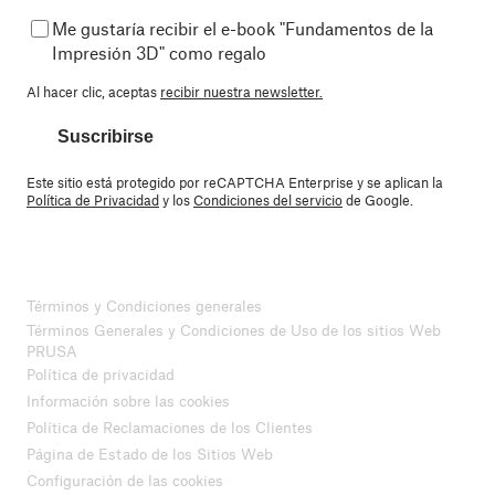
Me gustaría recibir el e-book "Fundamentos de la
Impresión 3D" como regalo
Al hacer clic, aceptas
recibir nuestra newsletter.
Suscribirse
Este sitio está protegido por reCAPTCHA Enterprise y se aplican la
Política de Privacidad
y los
Condiciones del servicio
de Google.
Términos y Condiciones generales
Términos Generales y Condiciones de Uso de los sitios Web
PRUSA
Política de privacidad
Información sobre las cookies
Política de Reclamaciones de los Clientes
Página de Estado de los Sitios Web
Configuración de las cookies