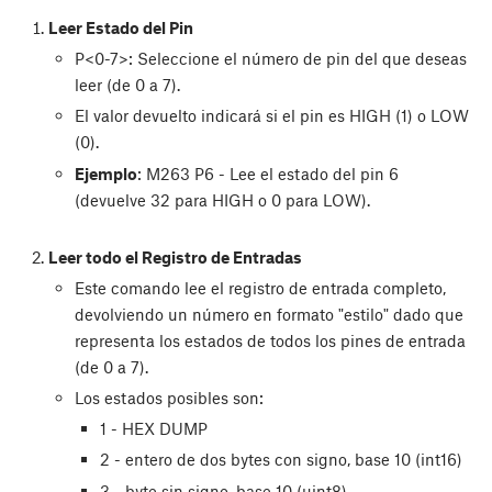
Leer Estado del Pin
P<0-7>: Seleccione el número de pin del que deseas
leer (de 0 a 7).
El valor devuelto indicará si el pin es HIGH (1) o LOW
(0).
Ejemplo
: M263 P6 - Lee el estado del pin 6
(devuelve 32 para HIGH o 0 para LOW).
Leer todo el Registro de Entradas
Este comando lee el registro de entrada completo,
devolviendo un número en formato "estilo" dado que
representa los estados de todos los pines de entrada
(de 0 a 7).
Los estados posibles son:
1 - HEX DUMP
2 - entero de dos bytes con signo, base 10 (int16)
3 - byte sin signo, base 10 (uint8)