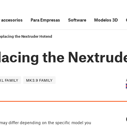
y accesorios
Para Empresas
Software
Modelos 3D
eplacing the Nextruder Hotend
lacing the Nextrud
XL FAMILY
MK3.9 FAMILY
may differ depending on the specific model you