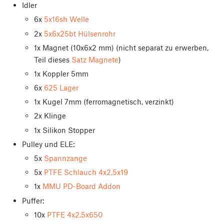
Idler
6x
5x16sh Welle
2x
5x6x25bt Hülsenrohr
1x Magnet (10x6x2 mm) (nicht separat zu erwerben,
Teil dieses
Satz Magnete
)
1x Koppler 5mm
6x
625 Lager
1x Kugel 7mm (ferromagnetisch, verzinkt)
2x Klinge
1x Silikon Stopper
Pulley und ELE:
5x
Spannzange
5x
PTFE Schlauch 4x2,5x19
1x
MMU PD-Board Addon
Puffer:
10x
PTFE 4x2.5x650