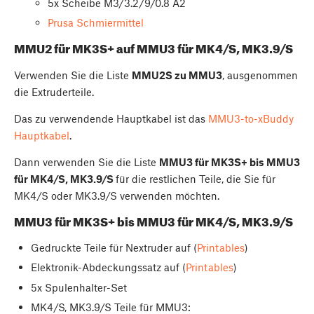
5x Scheibe M3/3.2/9/0.8 A2
Prusa Schmiermittel
MMU2 für MK3S+ auf MMU3 für MK4/S, MK3.9/S
Verwenden Sie die Liste
MMU2S zu MMU3
, ausgenommen
die Extruderteile.
Das zu verwendende Hauptkabel ist das
MMU3-to-xBuddy
Hauptkabel
.
Dann verwenden Sie die Liste
MMU3 für MK3S+ bis MMU3
für MK4/S, MK3.9/S
für die restlichen Teile, die Sie für
MK4/S oder MK3.9/S verwenden möchten.
MMU3 für MK3S+ bis MMU3 für MK4/S, MK3.9/S
Gedruckte Teile für Nextruder auf (
Printables
)
Elektronik-Abdeckungssatz auf (
Printables
)
5x Spulenhalter-Set
MK4/S, MK3.9/S Teile für MMU3: