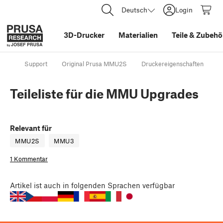
Deutsch
Login
3D-Drucker
Materialien
Teile
&
Zubehö
Support
Original Prusa MMU2S
Druckereigenschaften
T
Teileliste für die MMU Upgrades
Relevant für
MMU2S
MMU3
1 Kommentar
Artikel
ist auch in folgenden Sprachen verfügbar