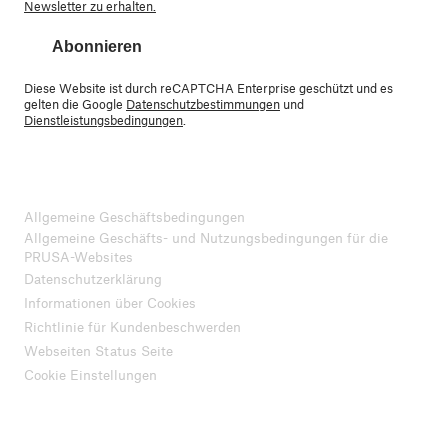
Newsletter zu erhalten.
Abonnieren
Diese Website ist durch reCAPTCHA Enterprise geschützt und es
gelten die Google
Datenschutzbestimmungen
und
Dienstleistungsbedingungen
.
Allgemeine Geschäftsbedingungen
Allgemeine Geschäfts- und Nutzungsbedingungen für die
PRUSA-Websites
Datenschutzerklärung
Informationen über Cookies
Richtlinie für Kundenbeschwerden
Webseiten Status Seite
Cookie Einstellungen