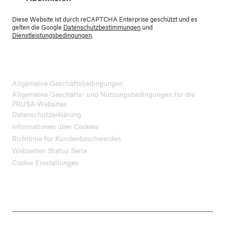
Diese Website ist durch reCAPTCHA Enterprise geschützt und es
gelten die Google
Datenschutzbestimmungen
und
Dienstleistungsbedingungen
.
Allgemeine Geschäftsbedingungen
Allgemeine Geschäfts- und Nutzungsbedingungen für die
PRUSA-Websites
Datenschutzerklärung
Informationen über Cookies
Richtlinie für Kundenbeschwerden
Webseiten Status Seite
Cookie Einstellungen