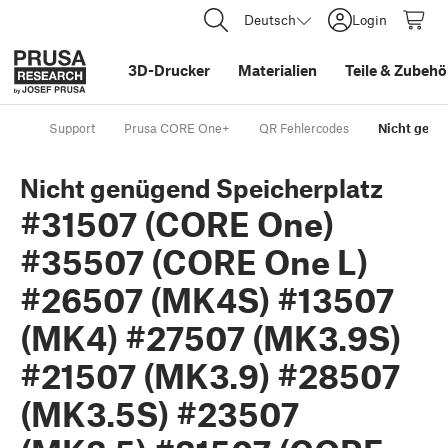
Deutsch
Login
3D-Drucker
Materialien
Teile
&
Zubehö
Support
Prusa CORE One+
QR Fehlercodes
Nicht genü
Nicht genügend Speicherplatz
#31507 (CORE One)
#35507 (CORE One L)
#26507 (MK4S) #13507
(MK4) #27507 (MK3.9S)
#21507 (MK3.9) #28507
(MK3.5S) #23507