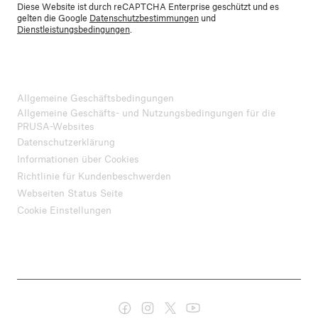
Diese Website ist durch reCAPTCHA Enterprise geschützt und es
gelten die Google
Datenschutzbestimmungen
und
Dienstleistungsbedingungen
.
Allgemeine Geschäftsbedingungen
Allgemeine Geschäfts- und Nutzungsbedingungen für die
PRUSA-Websites
Datenschutzerklärung
Informationen über Cookies
Richtlinie für Kundenbeschwerden
Webseiten Status Seite
Cookie Einstellungen