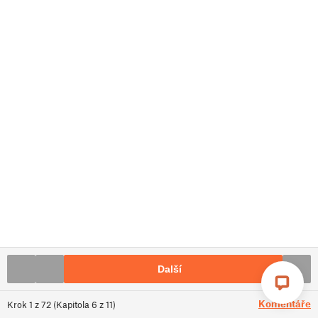
Další
Komentáře
Krok
1
z
72
(
Kapitola
6
z
11
)