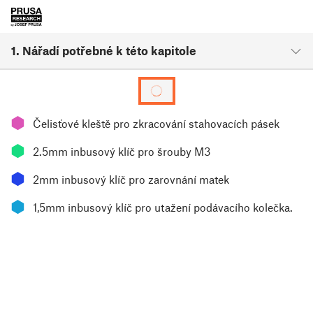
1. Nářadí potřebné k této kapitole
⬢
Čelisťové kleště pro zkracování stahovacích pásek
⬢
2.5mm inbusový klíč pro šrouby M3
⬢
2mm inbusový klíč pro zarovnání matek
⬢
1,5mm inbusový klíč pro utažení podávacího kolečka.