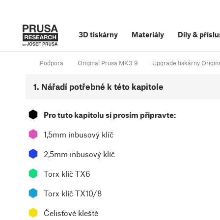
3D tiskárny
Materiály
Díly
&
příslu
Podpora
Original Prusa MK3.9
Upgrade tiskárny Orig
1. Nářadí potřebné k této kapitole
⬢
Pro tuto kapitolu si prosím připravte:
⬢
1,5mm inbusový klíč
⬢
2,5mm inbusový klíč
⬢
Torx klíč TX6
⬢
Torx klíč TX10/8
⬢
Čelisťové kleště