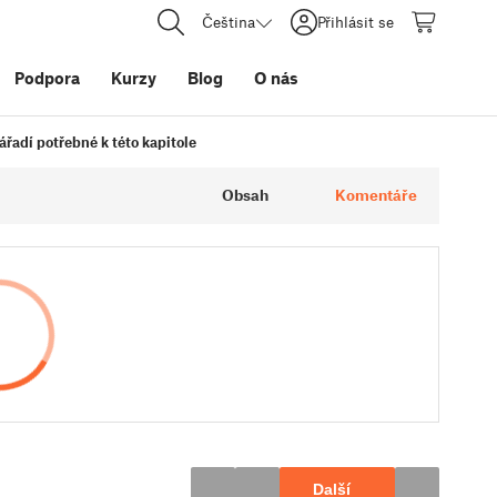
Čeština
Přihlásit se
Podpora
Kurzy
Blog
O nás
ářadí potřebné k této kapitole
Obsah
Komentáře
Další