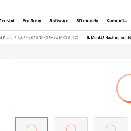
šenství
Pro firmy
Software
3D modely
Komunita
inal Prusa i3 MK3/MK3S/MK3S+ na MK3.9 (1.0)
5. Montáž Nextruderu | N