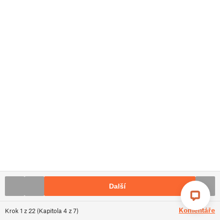
Další
Komentáře
Krok
1
z
22
(
Kapitola
4
z
7
)