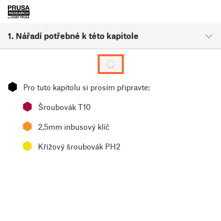
1. Nářadí potřebné k této kapitole
⬢
Pro tuto kapitolu si prosím připravte:
⬢
Šroubovák T10
⬢
2,5mm inbusový klíč
⬢
Křížový šroubovák PH2