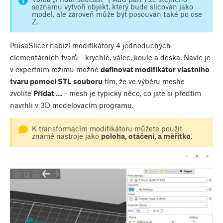
seznamu vytvoří objekt, který bude slicován jako
model, ale zároveň může být posouván také po ose
Z.
PrusaSlicer nabízí modifikátory 4 jednoduchých
elementárních tvarů - krychle, válec, koule a deska. Navíc je
v expertním režimu možné
definovat modifikátor vlastního
tvaru pomocí STL souboru
tím, že ve výběru meshe
zvolíte
Přidat …
- mesh je typicky něco, co jste si předtím
navrhli v 3D modelovacím programu.
K transformacím modifikátoru můžete použít
známé nástroje jako
poloha, otáčení, a měřítko
.