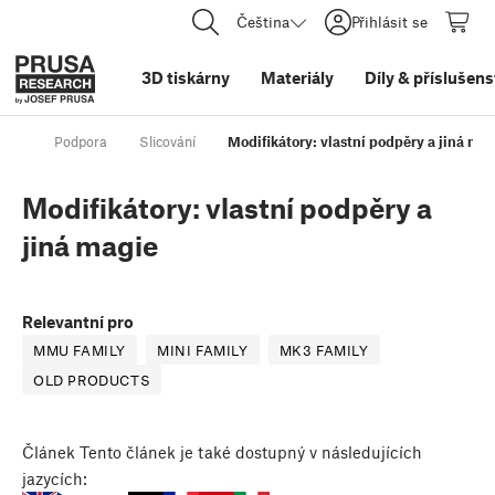
Čeština
Přihlásit se
3D tiskárny
Materiály
Díly
&
příslušens
Podpora
Slicování
Modifikátory: vlastní podpěry a jiná ma
Modifikátory: vlastní podpěry a
jiná magie
Relevantní pro
MMU FAMILY
MINI FAMILY
MK3 FAMILY
OLD PRODUCTS
Článek
Tento článek je také dostupný v následujících
jazycích: