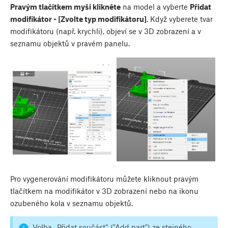
Pravým tlačítkem myši klikněte
na model a vyberte
Přidat
modifikátor - [Zvolte typ modifikátoru]
. Když vyberete tvar
modifikátoru (např. krychli), objeví se v 3D zobrazení a v
seznamu objektů v pravém panelu.
Pro vygenerování modifikátoru můžete kliknout pravým
tlačítkem na modifikátor v 3D zobrazení nebo na ikonu
ozubeného kola v seznamu objektů.
Volba „Přidat součást“ ("Add part") ze stejného