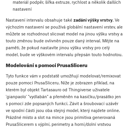
materiál podpěr, šířka extruze, rychlost a několik dalších
nastavení
Nastavení intervalu obsahuje také
zadání výšky vrstvy
. Ve
výchozím nastavení se používá globální nastavení vrstev, ale
můžete se rozhodnout slicovat model na jinou výšku vrstvy a
touto změnou bude ovlivněn pouze daný interval. Mějte na
paměti, že pokud nastavíte jinou výšku vrstvy pro celý
model, bude ve výškovém intervalu přepsán touto hodnotou.
Modelování s pomocí PrusaSliceru
Tyto funkce vám v podstatě umožňují modelovat/remixovat
pouze pomocí PrusaSliceru. Níže je zobrazen příklad, na
kterém byl objekt Tartasauro od Thingiverse uživatele
'gianpaolo' "vydlabán" a přeměněn na kasičku/prasátko jen
s pomocí zde popsaných funkcí. Závit a šroubovací uzávěr
ve spodní části jsou oba stejný model, který najdete online.
Prázdné místo a slot na mince jsou primitiva generovaná
PrusaSlicerem s výplní, perimetry a horní/dolní vrstvou