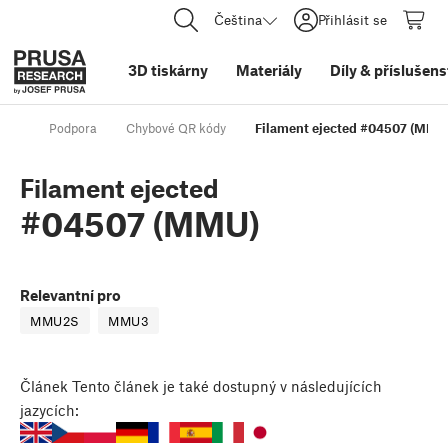
Čeština
Přihlásit se
3D tiskárny
Materiály
Díly
&
příslušens
Podpora
Chybové QR kódy
Filament ejected #04507 (MMU
Filament ejected
#04507 (MMU)
Relevantní pro
MMU2S
MMU3
Článek
Tento článek je také dostupný v následujících
jazycích: