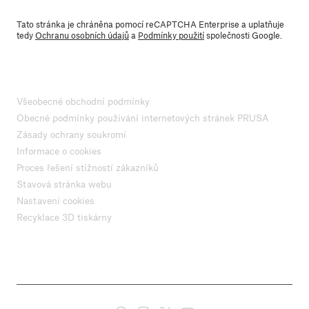
Tato stránka je chráněna pomocí reCAPTCHA Enterprise a uplatňuje
tedy
Ochranu osobních údajů
a
Podmínky použití
společnosti Google.
Všeobecné obchodní podmínky
Obecné podmínky používání internetových stránek PRUSA
Zásady ochrany soukromí
Informace o cookies
Proces řešení stížností zákazníků
Stavová stránka webu
Nastavení cookies
Recyklace 3D tiskárny